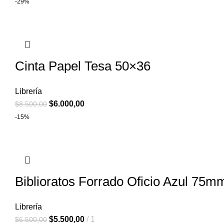
-29%
Cinta Papel Tesa 50×36
Librería
$
6.000,00
$
8.500,00
-15%
Biblioratos Forrado Oficio Azul 75m
Librería
$
5.500,00
1
$
6.500,00