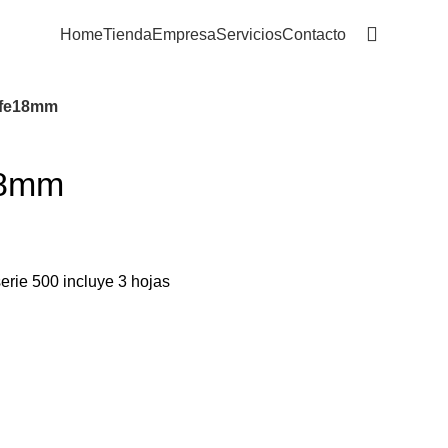
+54 9 11 3921 5666
Home
Tienda
Empresa
Servicios
Contacto
ife18mm
18mm
erie 500 incluye 3 hojas