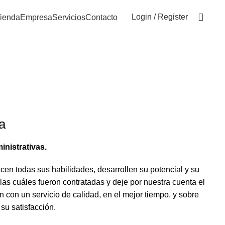
+54 9 11 3921 5666
Login / Register
ienda
Empresa
Servicios
Contacto
a
inistrativas.
icen todas sus habilidades, desarrollen su potencial y su
 las cuáles fueron contratadas y deje por nuestra cuenta el
n con un servicio de calidad, en el mejor tiempo, y sobre
su satisfacción.