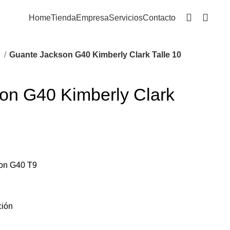
+54 9 11 3921 5666
Home
Tienda
Empresa
Servicios
Contacto
n
Guante Jackson G40 Kimberly Clark Talle 10
on G40 Kimberly Clark
son G40 T9
ción